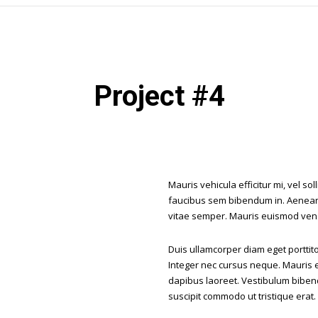
Project #4
Mauris vehicula efficitur mi, vel so
faucibus sem bibendum in. Aenean 
vitae semper. Mauris euismod ven
Duis ullamcorper diam eget porttito
Integer nec cursus neque. Mauris eu
dapibus laoreet. Vestibulum bibendu
suscipit commodo ut tristique erat